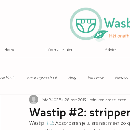
Home
Informatie luiers
Advies
All Posts
Ervaringsverhaal
Blog
Interview
Nieuws
info940284
28 mrt 2019
1 minuten om te lezen
Wastip #2: strippe
Wastip  
#2
: Absorberen je luiers niet meer zo g