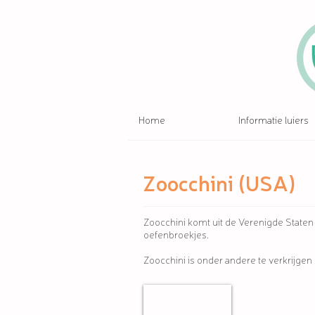
Home
Informatie luiers
Zoocchini (USA)
Zoocchini komt uit de Verenigde State
oefenbroekjes.
Zoocchini is onder andere te verkrijgen b
Sennes
Naar
profielpagina