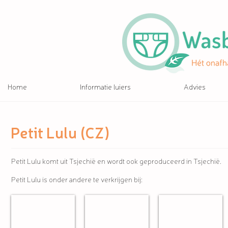
Home
Informatie luiers
Advies
Petit Lulu (CZ)
Petit Lulu komt uit Tsjechië en wordt ook geproduceerd in Tsjechië.
Petit Lulu is onder andere te verkrijgen bij:
Groene Aapjes
Mem van Nanne
Nappy's.nl
Naar
Naar
Naar
profielpagina
profielpagina
profielpagina