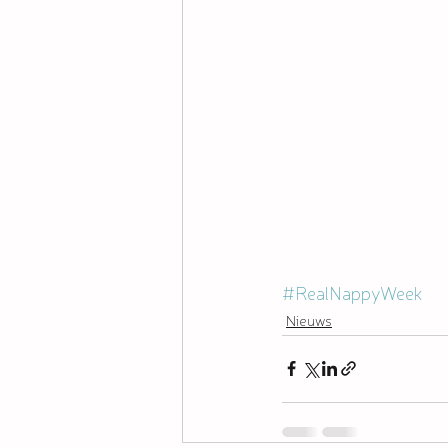
#RealNappyWeek
Nieuws