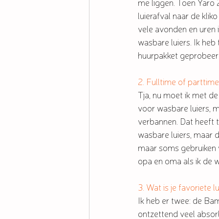
me liggen. Toen Yaro 
luierafval naar de klik
vele avonden en uren 
wasbare luiers. Ik he
huurpakket geprobeerd 
2. Fulltime of parttim
Tja, nu moet ik met de
voor wasbare luiers, m
verbannen. Dat heeft t
wasbare luiers, maar d
maar soms gebruiken we
opa en oma als ik de w
3. Wat is je favoriete
Ik heb er twee: de Bam
ontzettend veel absorb