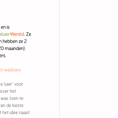
en is 
e
luier
Wereld
. Ze 
n hebben ze 2 
(20 maanden). 
rs. 
et wasbare 
e luier' voor 
over het 
 was toen te 
van de beste 
 het idee naast 