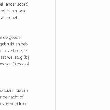
bel (ander soort) 
veel. Een mooie 
uw' motief!
ge de goede 
 gebruikt en heb 
het overbroekje 
est wel stug (bij 
es van Grovia of 
luiers. Die zijn 
r de nacht of 
gevormde) luier 