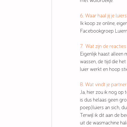
6. Waar haal jij je luier
Ik koop ze online, eig
Facebookgroep Luierm
7.  Wat zijn de reactie
Eigenlijk haast alleen
wassen, de tijd die he
luier werkt en hoop s
8. Wat vindt je partne
Ja, hier zou ik nog op
is dus helaas geen gro
poep)luiers an sich, du
Terwijl ik dit aan de b
uit de wasmachine hal