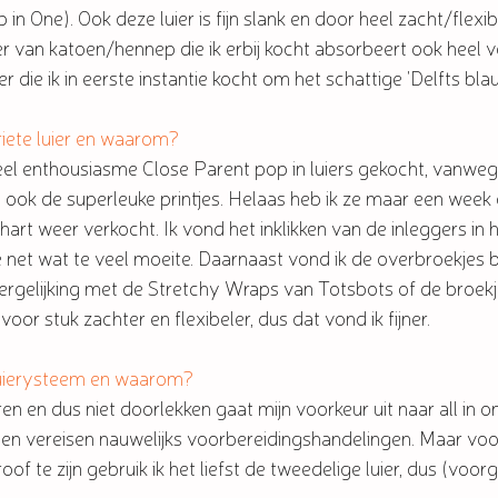
 in One). Ook deze luier is fijn slank en door heel zacht/flexi
er van katoen/hennep die ik erbij kocht absorbeert ook heel 
r die ik in eerste instantie kocht om het schattige 'Delfts bla
oriete luier en waarom?
veel enthousiasme Close Parent pop in luiers gekocht, vanwe
en ook de superleuke printjes. Helaas heb ik ze maar een week
 hart weer verkocht. Ik vond het inklikken van de inleggers in 
tte net wat te veel moeite. Daarnaast vond ik de overbroekjes b
n vergelijking met de Stretchy Wraps van Totsbots of de broekj
k voor stuk zachter en flexibeler, dus dat vond ik fijner.
e luierysteem en waarom?
 en dus niet doorlekken gaat mijn voorkeur uit naar all in one 
k en vereisen nauwelijks voorbereidingshandelingen. Maar voo
f te zijn gebruik ik het liefst de tweedelige luier, dus (voor