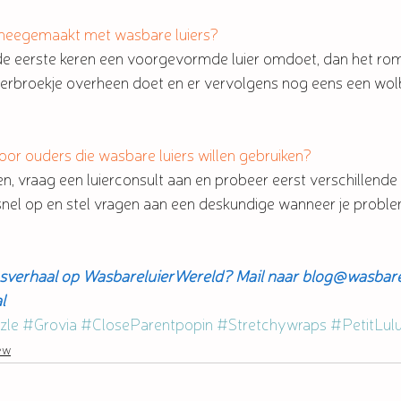
 meegemaakt met wasbare luiers?
de eerste keren een voorgevormde luier omdoet, dan het rom
verbroekje overheen doet en er vervolgens nog eens een wol
oor ouders die wasbare luiers willen gebruiken?
n, vraag een luierconsult aan en probeer eerst verschillende l
 snel op en stel vragen aan een deskundige wanneer je proble
gsverhaal op WasbareluierWereld? Mail naar blog@wasbarel
l
zle
#Grovia
#CloseParentpopin
#Stretchywraps
#PetitLul
ew