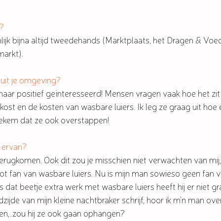
s?
enlijk bijna altijd tweedehands (Marktplaats, het Dragen & Vo
arkt).
s uit je omgeving?
 maar positief geïnteresseerd! Mensen vragen vaak hoe het zit
t kost en de kosten van wasbare luiers. Ik leg ze graag uit ho
tiekem dat ze ook overstappen!
r ervan?
 terugkomen. Ook dit zou je misschien niet verwachten van mij
ot fan van wasbare luiers. Nu is mijn man sowieso geen fan v
s dat beetje extra werk met wasbare luiers heeft hij er niet gr
edzijde van mijn kleine nachtbraker schrijf, hoor ik m'n man ove
en,..zou hij ze ook gaan ophangen?