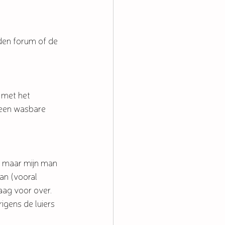
eden forum of de 
 met het 
e een wasbare 
, maar mijn man 
an (vooral 
aag voor over. 
rigens de luiers 