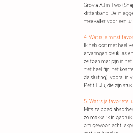
Grovia All in Two (Snap
klittenband. De inlegg
meevaller voor een luie
4. Wat is je minst fav
Ik heb ooit met heel 
ervaringen die ik las 
ze toen met pijn in het
niet heel fijn, het kos
de sluiting), vooral i
Petit Lulu, die zijn stu
5. Wat is je favoriet
Mits ze goed absorberen
zo makkelijk in gebrui
om gewoon echt lekproo
met wolbroekje. 