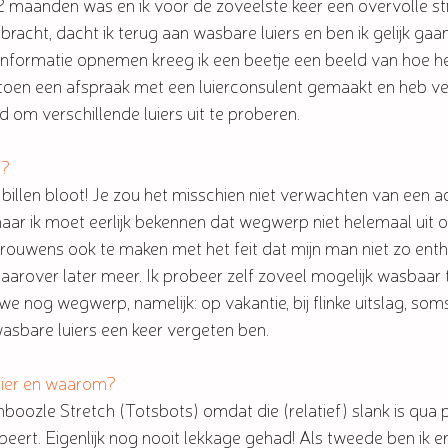
2 maanden was en ik voor de zoveelste keer een overvolle st
o bracht, dacht ik terug aan wasbare luiers en ben ik gelijk ga
informatie opnemen kreeg ik een beetje een beeld van hoe he
b toen een afspraak met een luierconsulent gemaakt en heb v
om verschillende luiers uit te proberen. 
e?
 billen bloot! Je zou het misschien niet verwachten van een a
aar ik moet eerlijk bekennen dat wegwerp niet helemaal uit on
rouwens ook te maken met het feit dat mijn man niet zo entho
aarover later meer. Ik probeer zelf zoveel mogelijk wasbaar 
 nog wegwerp, namelijk: op vakantie, bij flinke uitslag, soms 
asbare luiers een keer vergeten ben. 
 luier en waarom?
boozle Stretch (Totsbots) omdat die (relatief) slank is qua
eert. Eigenlijk nog nooit lekkage gehad! Als tweede ben ik e