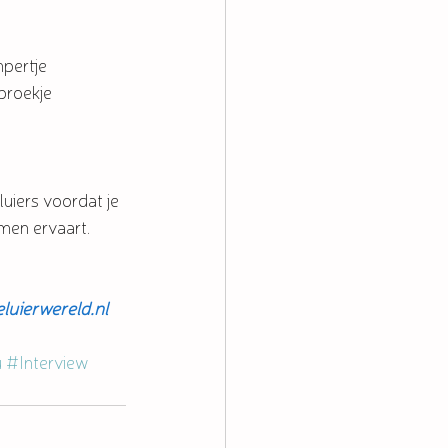
pertje 
broekje 
uiers voordat je 
men ervaart. 
uierwereld.nl 
u
#Interview