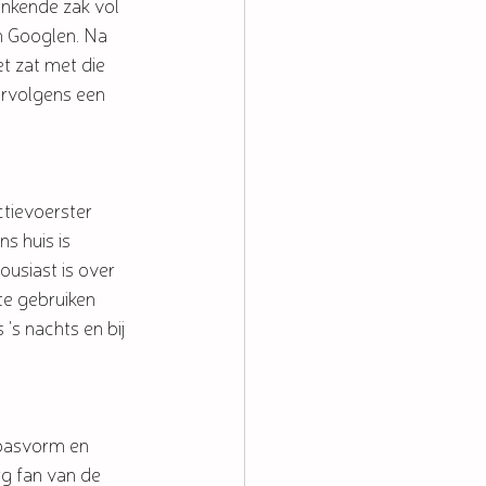
inkende zak vol 
an Googlen. Na 
t zat met die 
ervolgens een 
ctievoerster 
s huis is 
usiast is over 
te gebruiken 
's nachts en bij 
 pasvorm en 
rg fan van de 