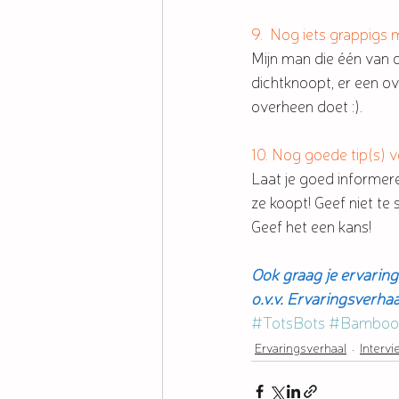
9.  Nog iets grappigs
Mijn man die één van 
dichtknoopt, er een o
overheen doet :). 
10. Nog goede tip(s) v
Laat je goed informere
ze koopt! Geef niet te
Geef het een kans!
Ook graag je ervarin
o.v.v. Ervaringsverhaa
#TotsBots
#Bamboo
Ervaringsverhaal
Intervi