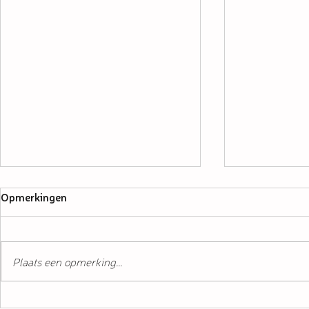
Opmerkingen
Plaats een opmerking...
Fijne feestd
Luierevent in Utrecht!