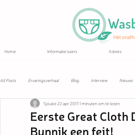
Home
Informatie luiers
Advies
All Posts
Ervaringsverhaal
Blog
Interview
Nieuws
Sjouke
22 apr 2017
1 minuten om te lezen
Eerste Great Cloth 
Bunnik een feit!