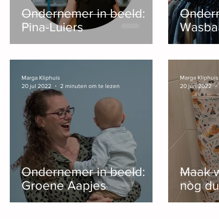
Ondernemer in beeld:
Ondern
Pina-Luiers
Wasba
Marga Kliphuis
Marga Kliphuis
20 jul 2022
2 minuten om te lezen
20 jun 2022
Ondernemer in beeld:
Maak w
Groene Aapjes
nòg du