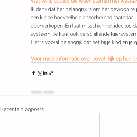
Wat wil je ouders die willen starten met wasb
Ik denk dat het belangrijk is om het gewoon te
een kleine hoeveelheid absorberend materiaal. A
doorverkopen. En laat misschien het idee los d
systeem. Je kunt ook verschillende luiersyste
Het is vooral belangrijk dat het bij je kind en je g
Voor meer informatie over Jovoh kijk op hun 
p
Recente blogposts