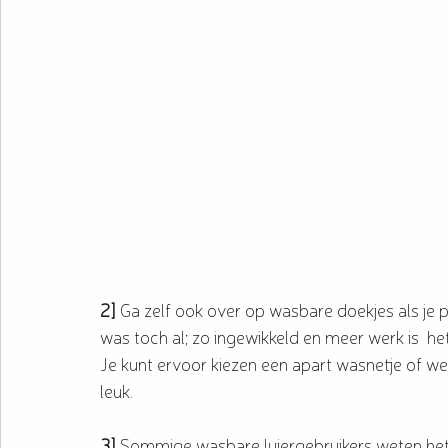
2]
 Ga zelf ook over op wasbare doekjes als je 
was toch al; zo ingewikkeld en meer werk is  het 
Je kunt ervoor kiezen een apart wasnetje of w
leuk. 
3]
 Sommige wasbare luiergebruikers weten het 