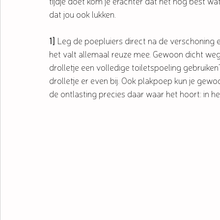
tijdje doet kom je erachter dat het nog best w
dat jou ook lukken. 
1]
 Leg de poepluiers direct na de verschoning ev
het valt allemaal reuze mee. Gewoon dicht we
drolletje een volledige toiletspoeling gebruike
drolletje er even bij. Ook plakpoep kun je ge
de ontlasting precies daar waar het hoort: in het