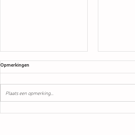
Opmerkingen
Plaats een opmerking...
Ondernemer in beeld: Pina-
Ondernemer 
Luiers
Wasbaar & 