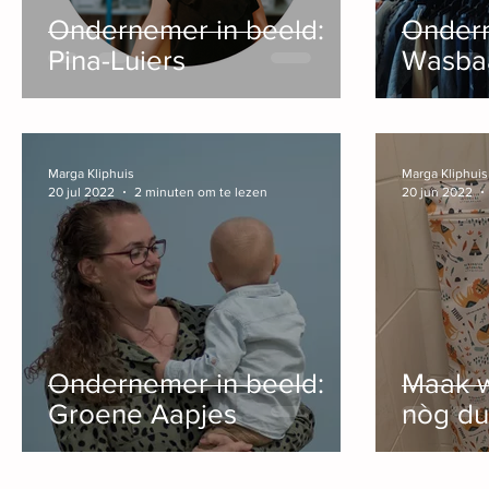
Ondernemer in beeld:
Ondern
Pina-Luiers
Wasba
Marga Kliphuis
Marga Kliphuis
20 jul 2022
2 minuten om te lezen
20 jun 2022
Ondernemer in beeld:
Maak w
Groene Aapjes
nòg du