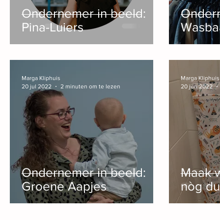
Ondernemer in beeld:
Ondern
Pina-Luiers
Wasba
Marga Kliphuis
Marga Kliphuis
20 jul 2022
2 minuten om te lezen
20 jun 2022
Ondernemer in beeld:
Maak w
Groene Aapjes
nòg du