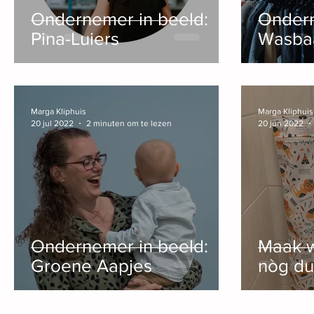
Ondernemer in beeld:
Ondern
Pina-Luiers
Wasba
Marga Kliphuis
Marga Kliphuis
20 jul 2022
2 minuten om te lezen
20 jun 2022
Ondernemer in beeld:
Maak w
Groene Aapjes
nòg du