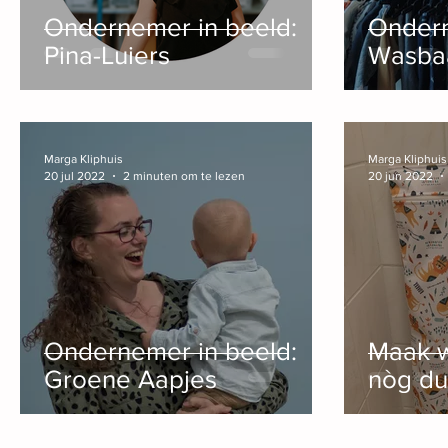
Ondernemer in beeld:
Ondern
Pina-Luiers
Wasba
Marga Kliphuis
Marga Kliphuis
20 jul 2022
2 minuten om te lezen
20 jun 2022
Ondernemer in beeld:
Maak w
Groene Aapjes
nòg du