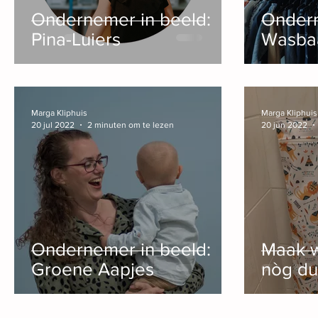
Ondernemer in beeld:
Ondern
Pina-Luiers
Wasba
Marga Kliphuis
Marga Kliphuis
20 jul 2022
2 minuten om te lezen
20 jun 2022
Ondernemer in beeld:
Maak w
Groene Aapjes
nòg du