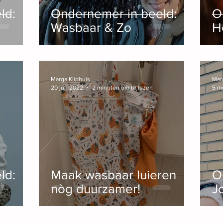
ld:
Ondernemer in beeld:
O
Wasbaar & Zo
H
Marga Kliphuis
Mar
20 jun 2022
2 minuten om te lezen
5 m
ld:
Maak wasbaar luieren
O
nòg duurzamer!
J