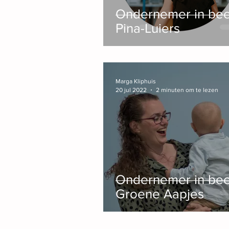
Ondernemer in bee
Pina-Luiers
Marga Kliphuis
20 jul 2022
2 minuten om te lezen
Ondernemer in bee
Groene Aapjes