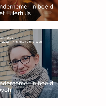
ndernemer in beeld:
et Luierhuis
ga Kliphuis
rt 2022
4 minuten om te lezen
ndernemer in beeld:
ovoh