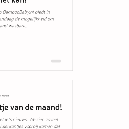
ambooBaby.nl biedt in
vandaag de mogelijkheid om
and wasbare...
 lezen
tje van de maand!
 iets nieuws. We zien zoveel
e luierkontjes voorbij komen dat