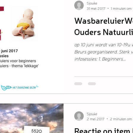
Sjouke
31 mei 2017
1 minuten om t
WasbareluierWe
Ouders Natuurli
op 10 juni wordt van 10-19u 
Beurs georganiseerd. Sterk 
infosessies: 1. Beginners...
Sjouke
2 mei 2017
2 minuten om t
Reactie op item