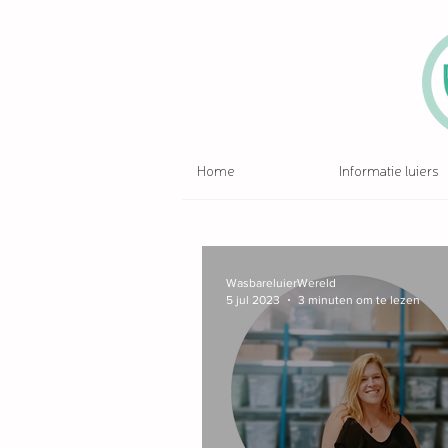
Home
Informatie luiers
WasbareluierWereld
5 jul 2023
3 minuten om te lezen