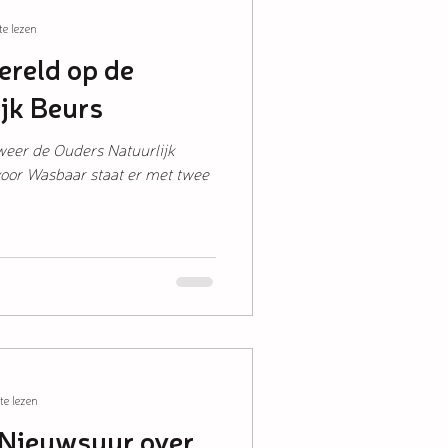
e lezen
reld op de
jk Beurs
weer de Ouders Natuurlijk
voor Wasbaar staat er met twee
e lezen
 Nieuwsuur over