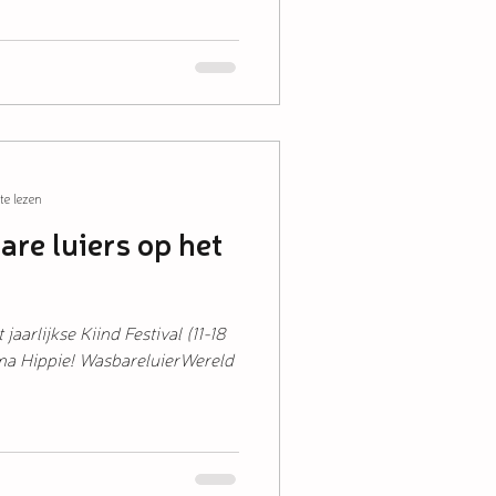
te lezen
are luiers op het
jaarlijkse Kiind Festival (11-18
hema Hippie! WasbareluierWereld