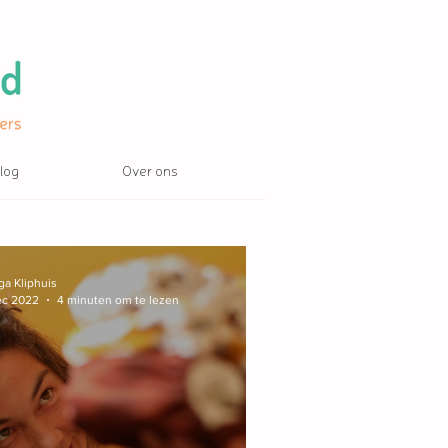
log
Over ons
ga Kliphuis
ec 2022
4 minuten om te lezen