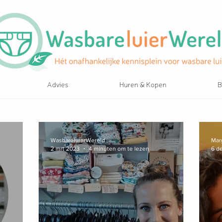
Advies
Huren & Kopen
B
WasbareluierWereld
Mar
2 mrt 2023
4 minuten om te lezen
6 d